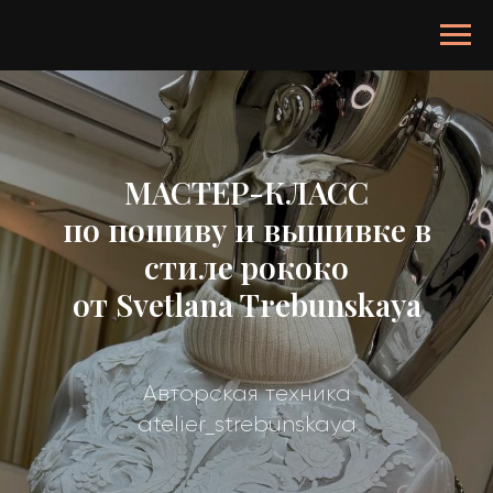
МАСТЕР-КЛАСС
по пошиву и вышивке в
стиле рококо
от Svetlana Trebunskaya
Авторская техника
atelier_strebunskaya