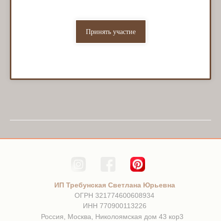
Принять участие
ИП Требунская Светлана Юрьевна
ОГРН 321774600608934
ИНН 770900113226
Россия, Москва, Николоямская дом 43 кор3